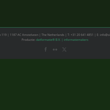
119 | 1187 AC Amstelveen | The Netherlands | T: +31 20 641 4851 | E: info@sil
Productie:
datformatie® B.V. | informatiemakers
Facebook
Flickr
X