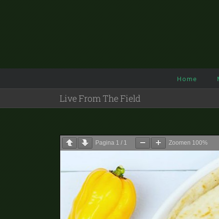
Ga
naar
inhoud
Home
Live From The Field
Pagina
1
/
1
Zoomen
100%