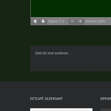
Pagina
1
/
1
Zoomen
100%
Deel dit met anderen ...
EETCAFÉ SILVERSANT
OPENI